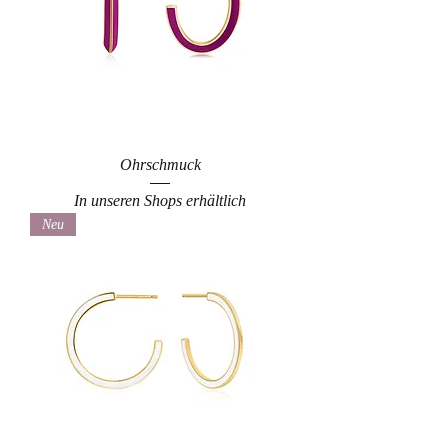
Ohrschmuck
In unseren Shops erhältlich
Neu