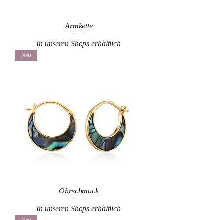
Armkette
In unseren Shops erhältlich
Neu
Ohrschmuck
In unseren Shops erhältlich