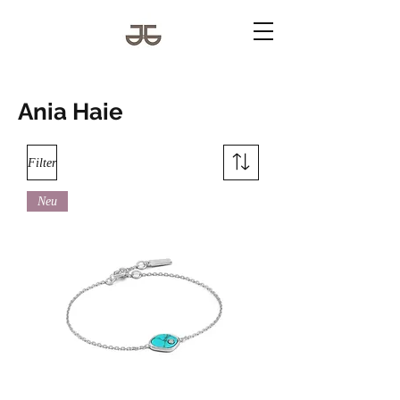
Ania Haie
Filter
Neu