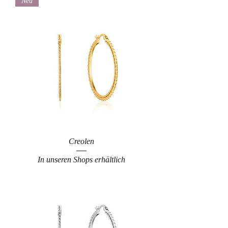
Neu
Creolen
In unseren Shops erhältlich