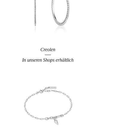
Creolen
In unseren Shops erhältlich