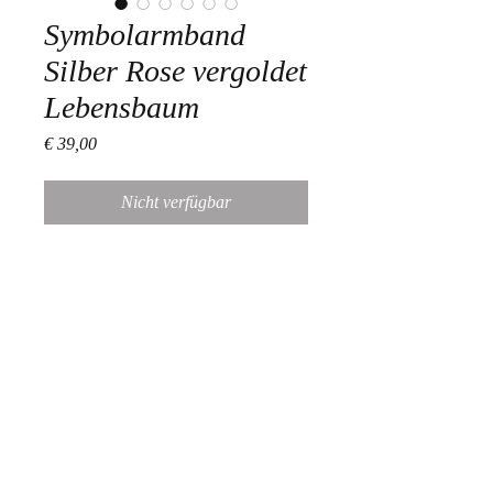
Symbolarmband
Silber Rose vergoldet
Lebensbaum
Preis
€ 39,00
Nicht verfügbar
Länge verstellbar
Durchmesser des Symbols: 1cm
Information
Unsere Produkte sind ausschließlich in
den Stores erhältlich! Onlinekäufe sind
daher nicht möglich