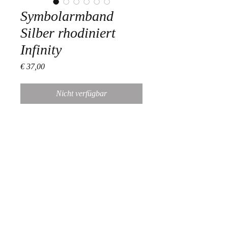
Symbolarmband
Silber rhodiniert
Infinity
Preis
€ 37,00
Nicht verfügbar
Länge verstellbar
Durchmesser des Symbols: 1cm
Information
Unsere Produkte sind ausschließlich in
den Stores erhältlich! Onlinekäufe sind
daher nicht möglich